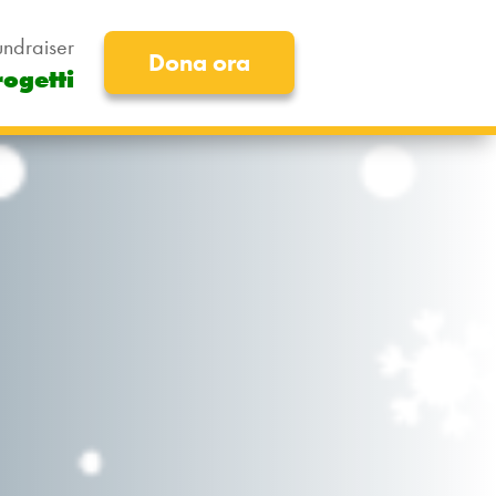
undraiser
Dona ora
rogetti